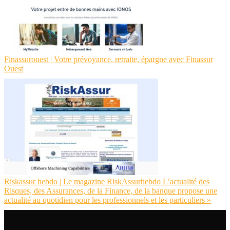
Finas­su­rouest | Votre prévoyance, retraite, épargne avec Finassur
Ouest
Riskassur hebdo | Le magazine RiskAssurhebdo L’actualité des
Risques, des Assurances, de la Finance, de la banque propose une
actualité au quotidien pour les profes­sion­nels et les par­ticu­liers »