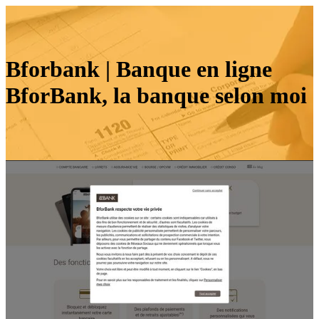
Bforbank | Banque en ligne
BforBank, la banque selon moi